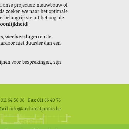
al onze projecten: nieuwbouw of
eeds zoeken we naar het optimale
erbelangrijkste uit het oog: de
soonlijkheid
!
es,
werfverslagen
en de
aardoor niet duurder dan een
ijnen voor besprekingen, zijn
011 64 56 06
Fax
011 66 40 76
ail
info@architectjannis.be