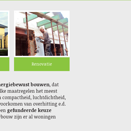
Renovatie
nergiebewust bouwen
, dat
lke maatregelen het meest
jn compactheid, luchtdichtheid,
 voorkomen van overhitting e.d.
 een
gefundeerde keuze
wbouw zijn er al woningen