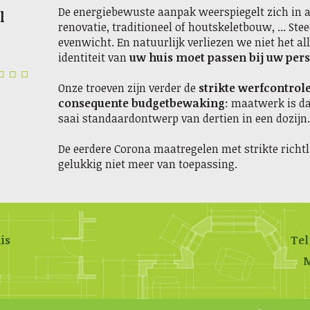
De energiebewuste aanpak weerspiegelt zich in 
l
renovatie, traditioneel of houtskeletbouw, ... St
evenwicht. En natuurlijk verliezen we niet het all
identiteit van
uw huis moet passen bij uw per
Onze troeven zijn verder de
strikte werfcontrol
consequente budgetbewaking
: maatwerk is d
saai standaardontwerp van dertien in een dozijn.
De eerdere Corona maatregelen met strikte richtl
gelukkig niet meer van toepassing.
is
Tel
M